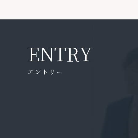
E
N
T
R
Y
エントリー