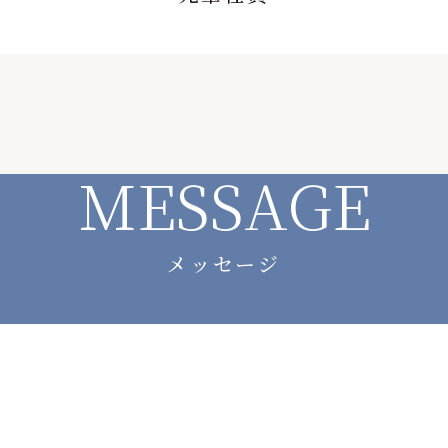
M
E
S
S
A
G
E
メッセージ