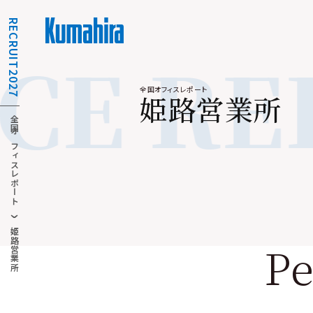
RECRUIT2027
CE RE
全国オフィスレポート
姫
路
営
業
所
全国オフィスレポート
姫路営業所
P