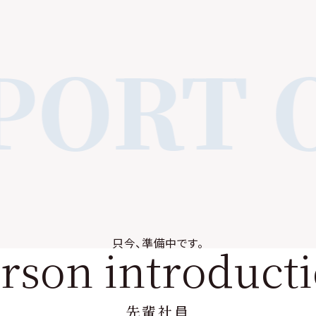
PORT 
只今、準備中です。
e
r
s
o
n
i
n
t
r
o
d
u
c
t
i
先輩社員