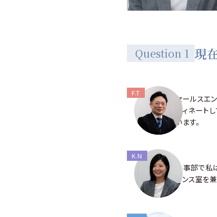
現
Question 1
F.T
セールスエ
ディネート
います。
K.N
人事部で私
アンス室を