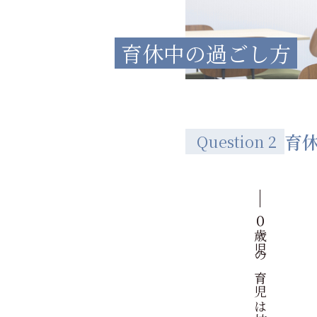
育休中の過ごし方
育
Question 2
０歳児の育児は忙しい