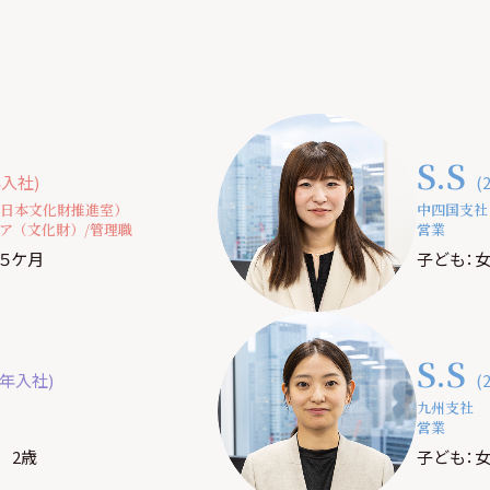
S.S
年入社)
(
日本文化財推進室）
中四国支社
ア（文化財）/管理職
営業
 ５ケ月
子ども：女
S.S
2年入社)
(
九州支社
営業
 2歳
子ども：女