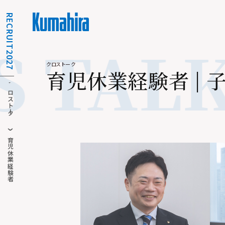
RECRUIT2027
TALK 
クロストーク
育
児
休
業
経
験
者
|
クロストーク
育児休業経験者