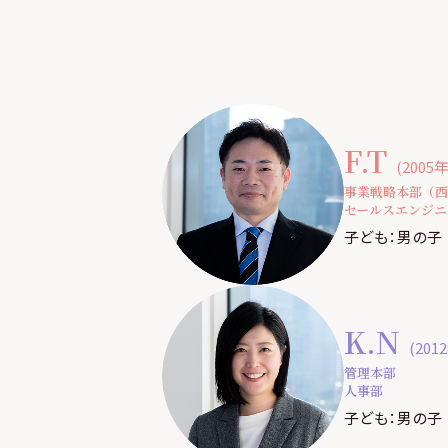
F.T
(2005
事業戦略本部（西
セールスエンジニ
子ども：男の子
K.N
(201
管理本部
人事部
子ども：男の子