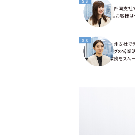
S.S
中四国支社
す。お客様は
S.S
九州支社で
ングの営業
業務をスムー