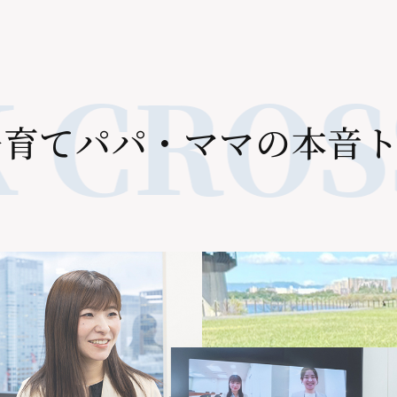
CROSS
子
育
て
パ
パ
・
マ
マ
の
本
音