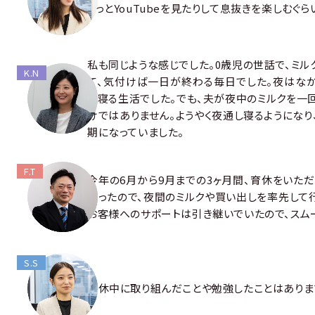
ょっとYouTubeを見たりして息抜きを楽しむぐら
私も同じような感じでした。0歳児の世話で、ミ
K.N
て、気付けば一日が終わる毎日でした。夜はな
に寝る生活でした。でも、夫が夜中のミルクを一
けではありません。ようやく夜通し寝るようになり
期になっていました。
F.T
今年の6月から9月までの3ヶ月間、育休をいた
だったので、夜間のミルクや買い出しを率先して
お客様へのサポートは引き継いでいたので、スム
S.S
育休中に取り組んだことや勉強したことはありま